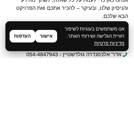
והניסיון שלנו, ובעיקר – להכיר אתכם ואת הפרויקט
הבא שלכם.
צרו קשר, ואנחנו נדאג לחזור אליכם בהקדם לשיחה
אנו משתמשים בעוגיות לשיפור
אישית ומעוררת השראה.
חוויית הגלישה ושירותי האתר.
אישור
העדפות
מדיניות פרטיות
אלינה פיירמן - 054-5960442
אדר' אלכסנדרה גולדשטיין - 054-4847943
info@design-mh.co.il
שם מלא
*
תפקיד
*