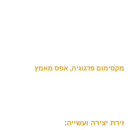
הכירו את המרחב המסתגל
מקסימום פדגוגיה, אפס מאמץ
אנחנו יודעות שסדר היום בבית הספר עמוס ומורכב.
לכן, פיתחנו את הקונספט של
המרחב המסתגל
–
תכנון אדריכלי חכם שמאפשר לכם חופש פדגוגי.
אתם תוכלו לארגן אותו מחדש בקלות ובהתאם לצורך
המשתנה:
זירת יצירה ועשייה: