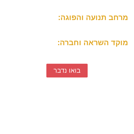
למידה מבוססת פרויקטים (PBL) המעודדת שיתוף
פעולה וחשיבה קבוצתית.
מרחב תנועה והפוגה:
שבירת שגרה, למידה דרך הגוף והטענת מצברים
רגשית.
מוקד השראה וחברה:
פלטפורמה לבניית ביטחון רגשי, (SEL) קיום דיאלוג
ושיתופי פעולה עם הקהילה.
בואו נדבר